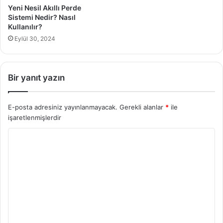
Yeni Nesil Akıllı Perde
Sistemi Nedir? Nasıl
Kullanılır?
Eylül 30, 2024
Bir yanıt yazın
E-posta adresiniz yayınlanmayacak.
Gerekli alanlar
*
ile
işaretlenmişlerdir
Y
o
r
u
m
*