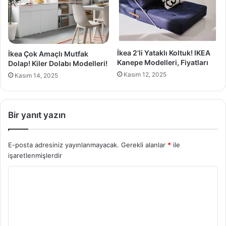
İkea 2’li Yataklı Koltuk! IKEA
İkea Çok Amaçlı Mutfak
Kanepe Modelleri, Fiyatları
Dolap! Kiler Dolabı Modelleri!
Kasım 12, 2025
Kasım 14, 2025
Bir yanıt yazın
E-posta adresiniz yayınlanmayacak.
Gerekli alanlar
*
ile
işaretlenmişlerdir
Y
o
r
u